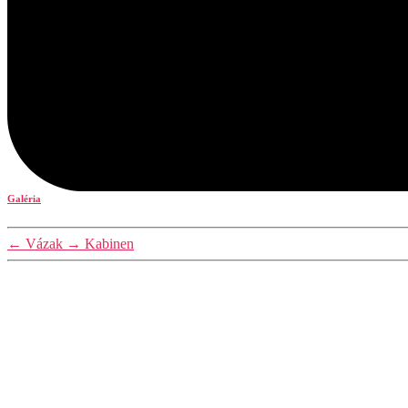
Galéria
←
Vázak
→
Kabinen