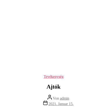
Kategorien
Tevékenység
Ajtók
Beitragsautor
Von
admin
Beitragsdatum
2021. Januar 15.