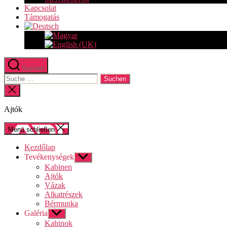
Kapcsolat
Támogatás
Suchen
Suche
nach:
Suche
schließen
Ajtók
Menü schließen
Kezdőlap
Tevékenységek
Untermenü
anzeigen
Kabinen
Ajtók
Vázak
Alkatrészek
Bérmunka
Galéria
Untermenü
anzeigen
Kabinok